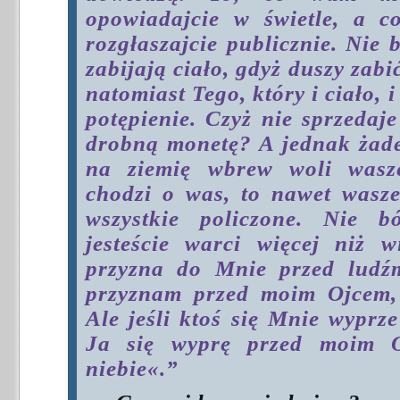
opowiadajcie w świetle, a c
rozgłaszajcie publicznie. Nie b
zabijają ciało, gdyż duszy zabi
natomiast Tego, który i ciało,
potępienie. Czyż nie sprzedaj
drobną monetę? A jednak żade
na ziemię wbrew woli wasze
chodzi o was, to nawet wasz
wszystkie policzone. Nie b
jesteście warci więcej niż w
przyzna do Mnie przed ludźm
przyznam przed moim Ojcem, 
Ale jeśli ktoś się Mnie wyprze
Ja się wyprę przed moim O
niebie«.”