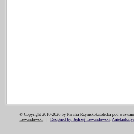
© Copyright 2010-2026 by Parafia Rzymskokatolicka pod wezwani
Lewandowska
|
Designed by: Jędrzej Lewandowski
.
Anielaolszty