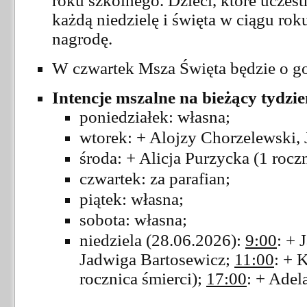
roku szkolnego. Dzieci, które uczes
każdą niedzielę i święta w ciągu rok
nagrodę.
W czwartek Msza Święta będzie o g
Intencje mszalne na bieżący tydzi
poniedziałek: własna;
wtorek: + Alojzy Chorzelewski, J
środa: + Alicja Purzycka (1 roczn
czwartek: za parafian;
piątek: własna;
sobota: własna;
niedziela (28.06.2026):
9:00
: + 
Jadwiga Bartosewicz;
11:00
: + 
rocznica śmierci);
17:00
: + Adel