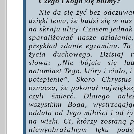
Czego i kogo się boimy?
Nie da się żyć bez odczuwa
dzięki temu, że budzi się w nas
na skraju ulicy. Czasem jedna
sparaliżować nasze działanie
przykład zdanie egzaminu. Ta 
życia duchowego. Dzisiaj 
słowa: „Nie bójcie się lud
natomiast Tego, który i ciało,
potępienie”. Skoro Chrystus
oznacza, że pokonał największ
czyli śmierć. Dlatego nal
wszystkim Boga, wystrzegaj
oddala od Jego miłości i od ży
na wieki. Ci, którzy zostaną 
niewyobrażalnym lęku pods