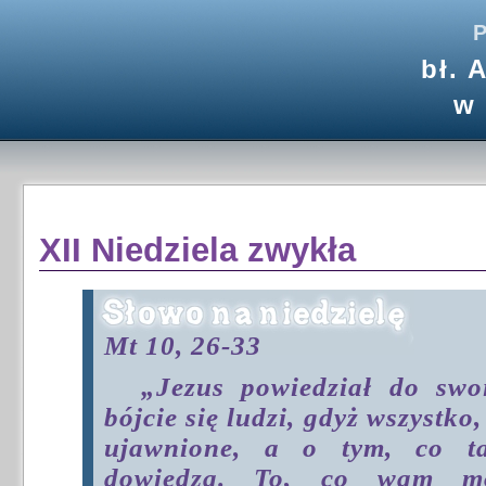
P
bł. 
w
XII Niedziela zwykła
Mt 10, 26-33
„Jezus powiedział do swo
bójcie się ludzi, gdyż wszystko,
ujawnione, a o tym, co ta
dowiedzą. To, co wam mó