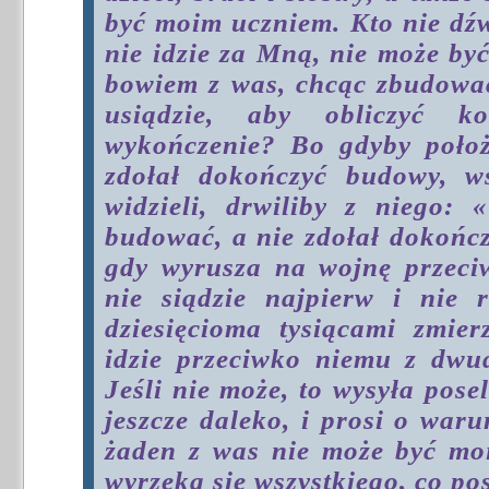
być moim uczniem. Kto nie dźw
nie idzie za Mną, nie może by
bowiem z was, chcąc zbudować
usiądzie, aby obliczyć 
wykończenie? Bo gdyby położ
zdołał dokończyć budowy, ws
widzieli, drwiliby z niego: 
budować, a nie zdołał dokończ
gdy wyrusza na wojnę przeci
nie siądzie najpierw i nie 
dziesięcioma tysiącami zmier
idzie przeciwko niemu z dwu
Jeśli nie może, to wysyła pose
jeszcze daleko, i prosi o war
żaden z was nie może być moi
wyrzeka się wszystkiego, co po