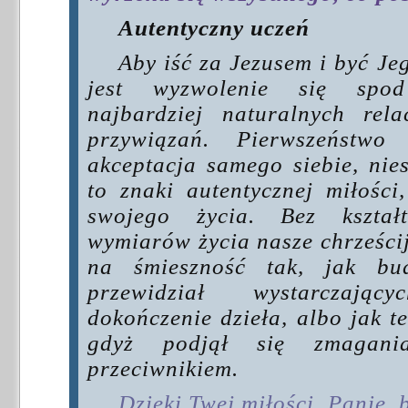
Autentyczny uczeń
Aby iść za Jezusem i być Je
jest wyzwolenie się spo
najbardziej naturalnych rel
przywiązań. Pierwszeństw
akceptacja samego siebie, nie
to znaki autentycznej miłości
swojego życia. Bez kształ
wymiarów życia nasze chrześci
na śmieszność tak, jak bud
przewidział wystarczaj
dokończenie dzieła, albo jak te
gdyż podjął się zmagani
przeciwnikiem.
Dzięki Twej miłości, Panie,