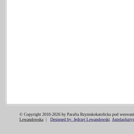
© Copyright 2010-2026 by Parafia Rzymskokatolicka pod wezwani
Lewandowska
|
Designed by: Jędrzej Lewandowski
.
Anielaolszty