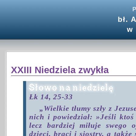
P
bł. 
w
XXIII Niedziela zwykła
Łk 14, 25-33
„Wielkie tłumy szły z Jezus
nich i powiedział: »Jeśli kto
lecz bardziej miłuje swego 
dzieci, braci i siostry, a także