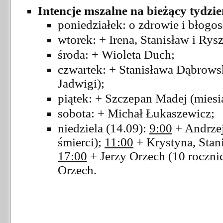
Intencje mszalne na bieżący tydzie
poniedziałek: o zdrowie i błogo
wtorek: + Irena, Stanisław i Rys
środa: + Wioleta Duch;
czwartek: + Stanisława Dąbrowsk
Jadwigi);
piątek: + Szczepan Madej (miesi
sobota: + Michał Łukaszewicz;
niedziela (14.09):
9:00
+ Andrzej
śmierci);
11:00
+ Krystyna, Stan
17:00
+ Jerzy Orzech (10 rocznic
Orzech.