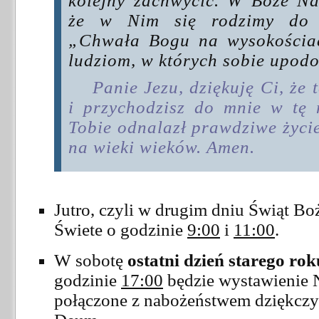
kolejny zachwycić. W Boże N
że w Nim się rodzimy do 
„Chwała Bogu na wysokościac
ludziom, w których sobie upod
Panie Jezu, dziękuję Ci, że
i przychodzisz do mnie w tę
Tobie odnalazł prawdziwe życie.
na wieki wieków. Amen.
Jutro, czyli w drugim dniu Świąt B
Świete o godzinie
9:00
i
11:00
.
W sobotę
ostatni dzień starego rok
godzinie
17:00
będzie wystawienie 
połączone z nabożeństwem dziękczy