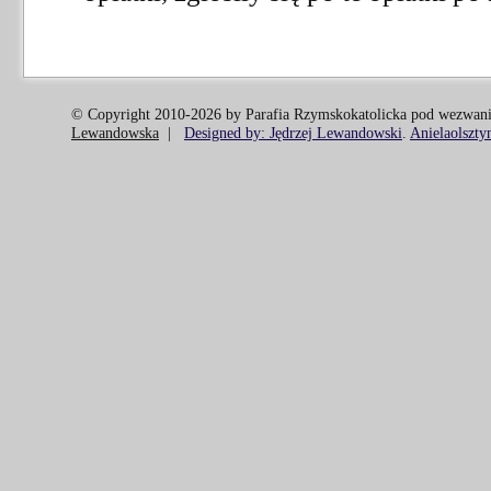
© Copyright 2010-2026 by Parafia Rzymskokatolicka pod wezwani
Lewandowska
|
Designed by: Jędrzej Lewandowski
.
Anielaolszty