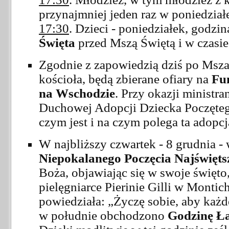
przynajmniej jeden raz w poniedział
17:30
. Dzieci - poniedziałek, godzi
Święta
przed Mszą Świętą i w czasie
Zgodnie z zapowiedzią dziś po Msza
kościoła, będą zbierane ofiary na
Fu
na Wschodzie
. Przy okazji ministra
Duchowej Adopcji Dziecka Poczętego
czym jest i na czym polega ta adopcj
W najbliższy czwartek - 8 grudnia -
Niepokalanego Poczęcia Najświęts
Boża, objawiając się w swoje święto,
pielęgniarce Pierinie Gilli w Monti
powiedziała: „Życzę sobie, aby każd
w południe obchodzono
Godzinę Ła