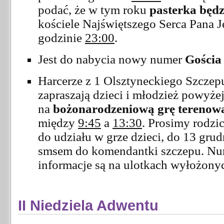
podać, że w tym roku
pasterka będz
kościele Najświętszego Serca Pana J
godzinie
23:00
.
Jest do nabycia nowy numer
Gościa
Harcerze z 1 Olsztyneckiego Szcze
zapraszają dzieci i młodzież powyże
na
bożonarodzeniową grę terenow
między
9:45
a
13:30
. Prosimy rodzi
do udziału w grze dzieci, do 13 gru
smsem do komendantki szczepu. Num
informacje są na ulotkach wyłożonyc
II Niedziela Adwentu