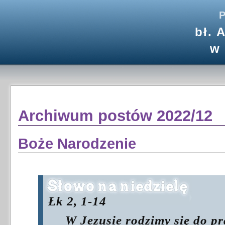
P
bł. 
w
Archiwum postów 2022/12
Boże Narodzenie
Łk 2, 1-14
W Jezusie rodzimy się do p