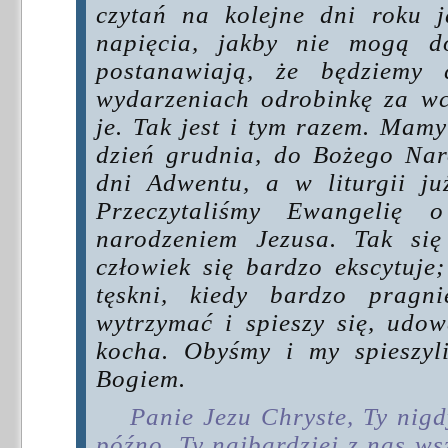
czytań na kolejne dni roku 
napięcia, jakby nie mogą d
postanawiają, że będziemy 
wydarzeniach odrobinkę za wc
je. Tak jest i tym razem. Mamy
dzień grudnia, do Bożego Naro
dni Adwentu, a w liturgii już
Przeczytaliśmy Ewangelię
narodzeniem Jezusa. Tak się
człowiek się bardzo ekscytuje;
tęskni, kiedy bardzo pragn
wytrzymać i spieszy się, udow
kocha. Obyśmy i my spieszyl
Bogiem.
Panie Jezu Chryste, Ty nigd
późno. Ty najbardziej z nas wsz