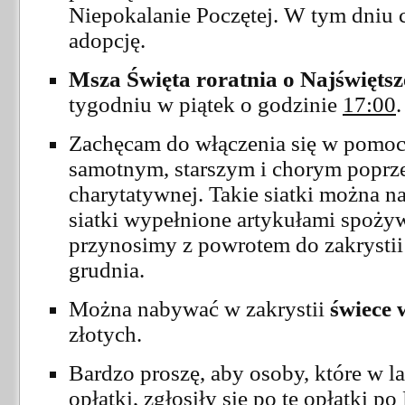
Niepokalanie Poczętej. W tym dniu
adopcję.
Msza Święta roratnia o Najświętsz
tygodniu w piątek o godzinie
17:00
.
Zachęcam do włączenia się w pomo
samotnym, starszym i chorym poprzez
charytatywnej. Takie siatki można n
siatki wypełnione artykułami spoż
przynosimy z powrotem do zakrystii 
grudnia.
Można nabywać w zakrystii
świece 
złotych.
Bardzo proszę, aby osoby, które w l
opłatki, zgłosiły się po te opłatki p