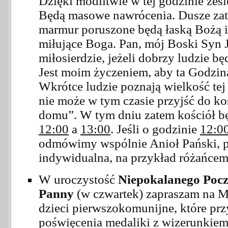
Dzięki modlitwie w tej godzinie ześlę
Będą masowe nawrócenia. Dusze zatw
marmur poruszone będą łaską Bożą i 
miłujące Boga. Pan, mój Boski Syn J
miłosierdzie, jeżeli dobrzy ludzie bę
Jest moim życzeniem, aby ta Godzin
Wkrótce ludzie poznają wielkość tej 
nie może w tym czasie przyjść do koś
domu”. W tym dniu zatem kościół bę
12:00
a
13:00
. Jeśli o godzinie
12:0
odmówimy wspólnie Anioł Pański, p
indywidualna, na przykład różańcem
W uroczystość
Niepokalanego Poczę
Panny
(w czwartek) zapraszam na M
dzieci pierwszokomunijne, które prz
poświęcenia medaliki z wizerunkiem