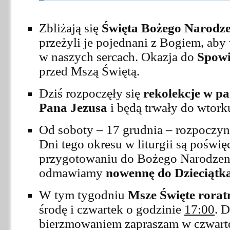
Zbliżają się
Święta Bożego Narodz
przeżyli je pojednani z Bogiem, aby 
w naszych sercach. Okazja do
Spowi
przed Mszą Świętą.
Dziś rozpoczęły się
rekolekcje w pa
Pana Jezusa
i będą trwały do wtork
Od soboty – 17 grudnia – rozpoczyn
Dni tego okresu w liturgii są pośw
przygotowaniu do Bożego Narodzeni
odmawiamy
nowennę do Dzieciątk
W tym tygodniu
Msze Święte rorat
środę i czwartek o godzinie
17:00
. D
bierzmowaniem zapraszam w czwart