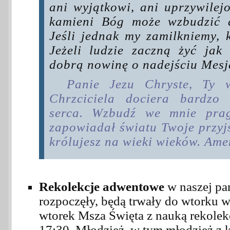
ani wyjątkowi, ani uprzywilej
kamieni Bóg może wzbudzić 
Jeśli jednak my zamilkniemy, 
Jeżeli ludzie zaczną żyć jak 
dobrą nowinę o nadejściu Mes
Panie Jezu Chryste, Ty 
Chrzciciela dociera bardzo
serca. Wzbudź we mnie prag
zapowiadał światu Twoje przyjśc
królujesz na wieki wieków. Am
Rekolekcje adwentowe
w naszej para
rozpoczęły, będą trwały do wtorku w
wtorek Msza Święta z nauką rekolek
17:30
. Młodzież, w tym młodzież z k