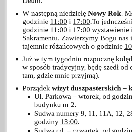
Deum.
W następną niedzielę
Nowy Rok
. M
godzinie
11:00
i
17:00
.To jedncześn
godzinie
11:00
i
17:00
wystawienie i
Sakramentu. Zawierzymy Bogu nas 
tajemnic różańcowych o godzinie
10
Już w tym tygodniu rozpocznę kolęd
w sposób tradycyjny, będę szedł od
tam, gdzie mnie przyjmą).
Porządek
wizyt duszpasterskich – 
Ul. Parkowa – wtorek, od godzi
budynku nr 2.
Sudwa numery 9, 11, 11A, 12, 28,
godziny
13:00
.
Sudwa cd. – czwartek, od godzi