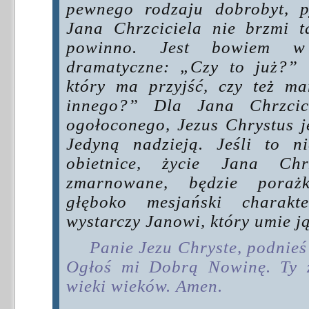
pewnego rodzaju dobrobyt, p
Jana Chrzciciela nie brzmi t
powinno. Jest bowiem w 
dramatyczne: „Czy to już?” 
który ma przyjść, czy też m
innego?” Dla Jana Chrzcici
ogołoconego, Jezus Chrystus je
Jedyną nadzieją. Jeśli to 
obietnice, życie Jana Chr
zmarnowane, będzie pora
głęboko mesjański charak
wystarczy Janowi, który umie j
Panie Jezu Chryste, podnieś
Ogłoś mi Dobrą Nowinę. Ty ż
wieki wieków. Amen.