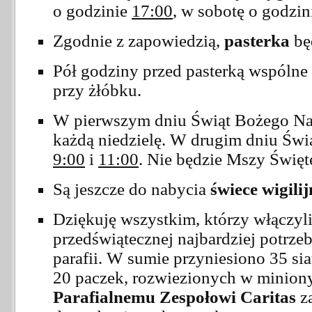
o godzinie
17:00
, w sobotę o godzi
Zgodnie z zapowiedzią,
pasterka
bę
Pół godziny przed pasterką wspólne
przy żłóbku.
W pierwszym dniu Świąt Bożego Na
każdą niedzielę. W drugim dniu Świ
9:00
i
11:00
. Nie będzie Mszy Święt
Są jeszcze do nabycia
świece wigili
Dziękuję wszystkim, którzy włączyl
przedświątecznej najbardziej potrz
parafii. W sumie przyniesiono 35 si
20 paczek, rozwiezionych w miniony 
Parafialnemu Zespołowi Caritas
za