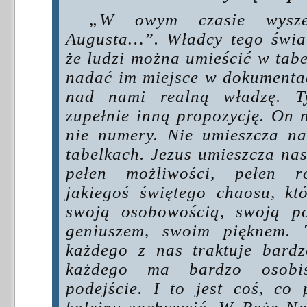
„W owym czasie wyszed
Augusta…”. Władcy tego świa
że ludzi można umieścić w tab
nadać im miejsce w dokumentac
nad nami realną władzę. 
zupełnie inną propozycję. On 
nie numery. Nie umieszcza n
tabelkach. Jezus umieszcza nas
pełen możliwości, pełen ró
jakiegoś świętego chaosu, k
swoją osobowością, swoją p
geniuszem, swoim pięknem. 
każdego z nas traktuje bard
każdego ma bardzo osobis
podejście. I to jest coś, c