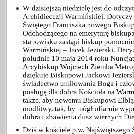
W dzisiejszą niedzielę jest do odcz
Archidiecezji Warmińskiej. Dotyczy
Świętego Franciszka nowego Biskup
Odchodzącego na emeryturę biskupa
stanowisku zastąpi biskup pomocnic
Warmińskiej – Jacek Jezierski. Decy
południe 10 maja 2014 roku Nuncjat
Arcybiskup Wojciech Ziemba Metrop
dziękuje Biskupowi Jackowi Jeziers
świadectwo umiłowania Boga i człow
posługę dla dobra Kościoła na Warmi
także, aby nowemu Biskupowi Elblą
modlitwy, tak, by mógł ofiarnie wype
dobra i zbawienia dusz wiernych Diec
Dziś w kościele p.w. Najświętszego 