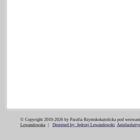
© Copyright 2010-2026 by Parafia Rzymskokatolicka pod wezwani
Lewandowska
|
Designed by: Jędrzej Lewandowski
.
Anielaolszty