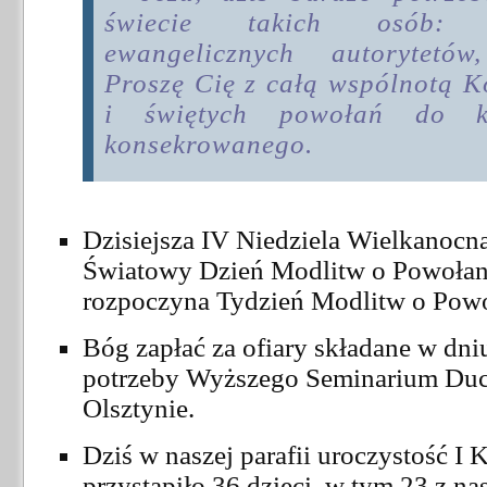
świecie takich osób: p
ewangelicznych autorytetó
Proszę Cię z całą wspólnotą K
i świętych powołań do k
konsekrowanego.
Dzisiejsza IV Niedziela Wielkanocna
Światowy Dzień Modlitw o Powołani
rozpoczyna Tydzień Modlitw o Powo
Bóg zapłać za ofiary składane w dniu
potrzeby Wyższego Seminarium D
Olsztynie.
Dziś w naszej parafii uroczystość I 
przystąpiło 36 dzieci, w tym 23 z nas