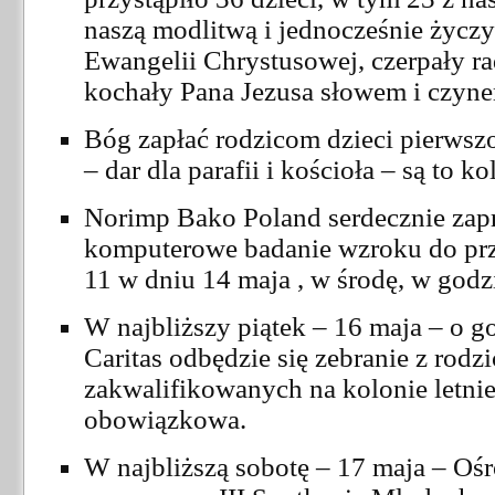
naszą modlitwą i jednocześnie życz
Ewangelii Chrystusowej, czerpały rad
kochały Pana Jezusa słowem i czynem
Bóg zapłać rodzicom dzieci pierwsz
– dar dla parafii i kościoła – są to k
Norimp Bako Poland serdecznie zapr
komputerowe badanie wzroku do prz
11 w dniu 14 maja , w środę, w godz
W najbliższy piątek – 16 maja – o g
Caritas odbędzie się zebranie z rodz
zakwalifikowanych na kolonie letn
obowiązkowa.
W najbliższą sobotę – 17 maja – Oś