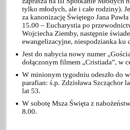
zaprasza na III Spotkanie Młodych 
tylko młodych, ale i całe rodziny). J
za kanonizację Świętego Jana Pawła 
15.00 – Eucharystia po przewodnic
Wojciecha Ziemby, następnie świade
ewangelizacyjne, niespodzianka ku c
Jest do nabycia nowy numer „Gościa
dołączonym filmem „Cristiada”, w ce
W minionym tygodniu odeszło do w
parafian: ś.p. Zdzisława Szcząchor la
lat 53.
W sobotę Msza Święta z nabożeńst
8.00.