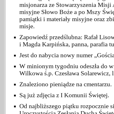
misjonarza ze Stowarzyszenia Misji 
misyjne Słowo Boże a po Mszy Świę
pamiątki i materiały misyjne oraz zb
misje.
Zapowiedź przedślubna: Rafał Lisowsk
i Magda Karpińska, panna, parafia tu
Jest do nabycia nowy numer „Gościa
W minionym tygodniu odeszła do wie
Wilkowa ś.p. Czesława Solarewicz, l
Znaleziono pieniądze na cmentarzu.
Są już zdjęcia z I Komunii Świętej.
Od najbliższego piątku rozpocznie 
Uroczystością Zesłania Ducha Święt