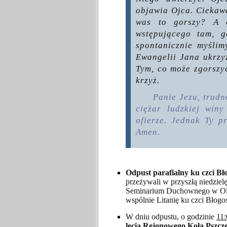
objawia Ojca. Ciekaw
was to gorszy? A c
wstępującego tam, g
spontanicznie myślim
Ewangelii Jana ukrzy
Tym, co może zgorszy
krzyż.
Panie Jezu, trudn
ciężar ludzkiej win
ofierze. Jednak Ty p
Amen.
Odpust parafialny ku czci Bł
przeżywali w przyszłą niedzie
Seminarium Duchownego w Ols
wspólnie Litanię ku czci Błog
W dniu odpustu, o godzinie
11:
lecia Rejonowego Koła Pszcz