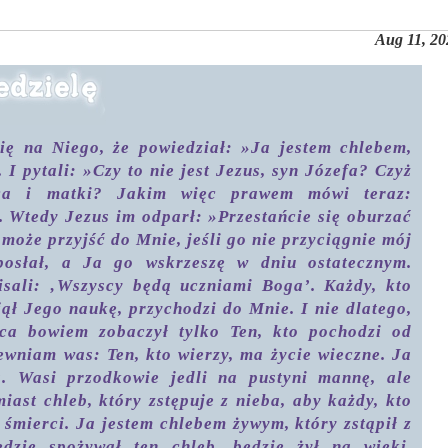
Aug 11, 20
się na Niego, że powiedział: »Ja jestem chlebem,
. I pytali: »Czy to nie jest Jezus, syn Józefa? Czyż
ca i matki? Jakim więc prawem mówi teraz:
. Wtedy Jezus im odparł: »Przestańcie się oburzać
 może przyjść do Mnie, jeśli go nie przyciągnie mój
posłał, a Ja go wskrzeszę w dniu ostatecznym.
isali: ‚Wszyscy będą uczniami Boga’. Każdy, kto
jął Jego naukę, przychodzi do Mnie. I nie dlatego,
jca bowiem zobaczył tylko Ten, kto pochodzi od
ewniam was: Ten, kto wierzy, ma życie wieczne. Ja
a. Wasi przodkowie jedli na pustyni mannę, ale
miast chleb, który zstępuje z nieba, aby każdy, kto
ł śmierci. Ja jestem chlebem żywym, który zstąpił z
ędzie spożywał ten chleb, będzie żył na wieki.