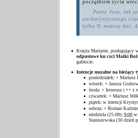
początkiem życia wiec
Panie Jezu, tak j
eucharystycznego Ciał
tylko Ty możesz dać.
Księża Marianie, posługujący 
odpustowe ku czci Matki Boż
gablocie.
Intencje mszalne na bieżący t
poniedziałek: + Mariusz F
wtorek: + Janusz Grabow
środa: + Ireneusz i ++ z
czwartek: + Mariusz Wilk
piątek: w intencji Krysty
sobota: + Roman Kaźmie
niedziela (25.08):
9:00
w 
Staniszewska (30 dzień 