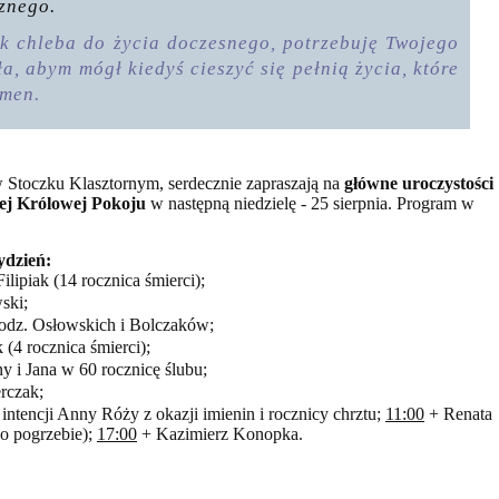
znego.
ak chleba do życia doczesnego, potrzebuję Twojego
a, abym mógł kiedyś cieszyć się pełnią życia, które
 Amen.
w Stoczku Klasztornym, serdecznie zapraszają na
główne uroczystości
ej Królowej Pokoju
w następną niedzielę - 25 sierpnia. Program w
ydzień:
ilipiak (14 rocznica śmierci);
ski;
 rodz. Osłowskich i Bolczaków;
 (4 rocznica śmierci);
ny i Jana w 60 rocznicę ślubu;
rczak;
intencji Anny Róży z okazji imienin i rocznicy chrztu;
11:00
+ Renata
po pogrzebie);
17:00
+ Kazimierz Konopka.