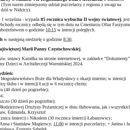
u. (Tym razem zmniejszony udział pszczelarzy z regionu z uwagi na
dziś w Nidzicy).
- 1 września - wypada
85 rocznica wybuchu II wojny światowej
, jest
. Obchody rocznicy odbędą się w tym dniu na Cmentarzu Ofiar Faszyzm
nabożeństwem o godzinie
10:15
w intencji poległych.
ch
w następną niedzielę o godzinie
8:30
.
ajświętszej Marii Panny Częstochowskiej
.
w. ustawy Kamilka na stronie internetowej, w zakładce “Dokumenty”
y Dzieci w Archidiecezji Warmińskiej 2024.
ydzień:
i błogosławieństwo Boże dla Władysławy z okazji imienin; w intencji
cę ślubu i w intencji Łucji w 6 rocznicę chrztu;
a (40 dzień po pogrzebie);
a;
zczo (30 dzień po pogrzebie);
Młodzieżowej Drużyny Pożarniczej w dniu ślubowania, jak i wszystkic
aw, Edmunda, Krzysztof
cznica śmierci) i Nikodem (30 rocznica śmierci) Łabanowscy;
Anna i Stanisław Magierscy;
11:00
w intencji pszczelarzy; + Janina i J
nisława, Eugenia Sabelek.