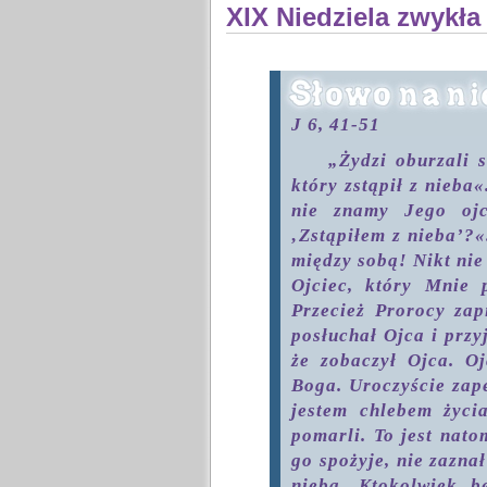
XIX Niedziela zwykła
J 6, 41-51
„Żydzi oburzali 
który zstąpił z nieba«
nie znamy Jego oj
‚Zstąpiłem z nieba’?«
między sobą! Nikt nie
Ojciec, który Mnie 
Przecież Prorocy zap
posłuchał Ojca i przy
że zobaczył Ojca. O
Boga. Uroczyście zap
jestem chlebem życi
pomarli. To jest nato
go spożyje, nie zazna
nieba. Ktokolwiek b