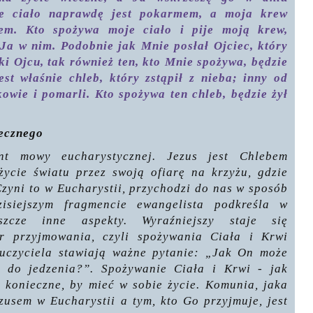
je ciało naprawdę jest pokarmem, a moja krew
em. Kto spożywa moje ciało i pije moją krew,
 Ja w nim. Podobnie jak Mnie posłał Ojciec, który
ięki Ojcu, tak również ten, kto Mnie spożywa, będzie
est właśnie chleb, który zstąpił z nieba; inny od
dkowie i pomarli. Kto spożywa ten chleb, będzie żył
iecznego
nt mowy eucharystycznej. Jezus jest Chlebem
życie światu przez swoją ofiarę na krzyżu, gdzie
zyni to w Eucharystii, przychodzi do nas w sposób
isiejszym fragmencie ewangelista podkreśla w
szcze inne aspekty. Wyraźniejszy staje się
r przyjmowania, czyli spożywania Ciała i Krwi
uczyciela stawiają ważne pytanie: „Jak On może
 do jedzenia?”. Spożywanie Ciała i Krwi - jak
t konieczne, by mieć w sobie życie. Komunia, jaka
zusem w Eucharystii a tym, kto Go przyjmuje, jest