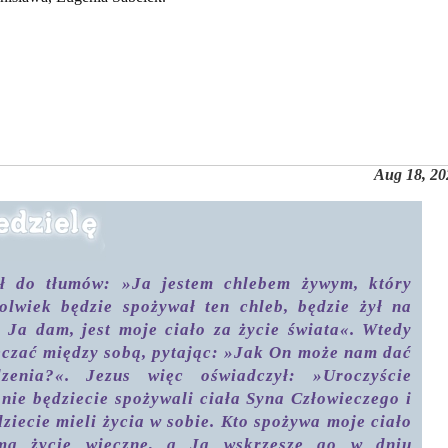
Aug 18, 20
ał do tłumów: »Ja jestem chlebem żywym, który
kolwiek będzie spożywał ten chleb, będzie żył na
y Ja dam, jest moje ciało za życie świata«. Wtedy
zeczać między sobą, pytając: »Jak On może nam dać
zenia?«. Jezus więc oświadczył: »Uroczyście
nie będziecie spożywali ciała Syna Człowieczego i
dziecie mieli życia w sobie. Kto spożywa moje ciało
ma życie wieczne, a Ja wskrzeszę go w dniu