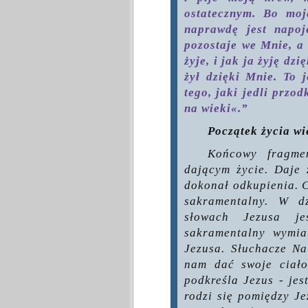
ostatecznym. Bo mo
naprawdę jest napoj
pozostaje we Mnie, a
żyje, i jak ja żyję dz
żył dzięki Mnie. To j
tego, jaki jedli przo
na wieki«.”
Początek życia w
Końcowy fragme
dającym życie. Daje 
dokonał odkupienia. C
sakramentalny. W dz
słowach Jezusa je
sakramentalny wymia
Jezusa. Słuchacze Na
nam dać swoje ciało
podkreśla Jezus - jes
rodzi się pomiędzy Je