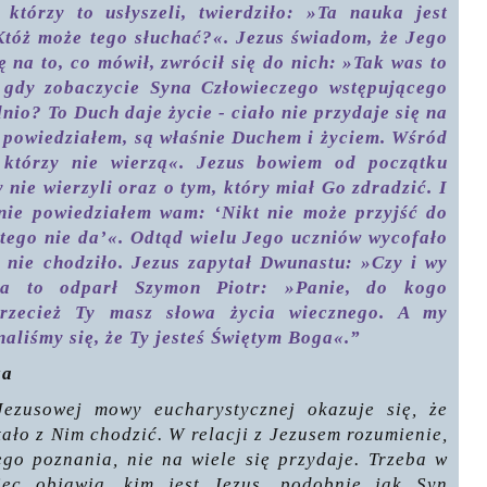
którzy to usłyszeli, twierdziło: »Ta nauka jest
 Któż może tego słuchać?«. Jezus świadom, że Jego
ę na to, co mówił, zwrócił się do nich: »Tak was to
 gdy zobaczycie Syna Człowieczego wstępującego
nio? To Duch daje życie - ciało nie przydaje się na
m powiedziałem, są właśnie Duchem i życiem. Wśród
 którzy nie wierzą«. Jezus bowiem od początku
y nie wierzyli oraz o tym, który miał Go zdradzić. I
nie powiedziałem wam: ‘Nikt nie może przyjść do
 tego nie da’«. Odtąd wielu Jego uczniów wycofało
m nie chodziło. Jezus zapytał Dwunastu: »Czy i wy
Na to odparł Szymon Piotr: »Panie, do kogo
Przecież Ty masz słowa życia wiecznego. A my
naliśmy się, że Ty jesteś Świętym Boga«.”
ka
Jezusowej mowy eucharystycznej okazuje się, że
tało z Nim chodzić. W relacji z Jezusem rozumienie,
ego poznania, nie na wiele się przydaje. Trzeba w
iec objawia, kim jest Jezus, podobnie jak Syn