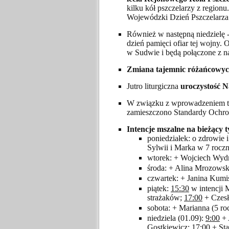
kilku kół pszczelarzy z region
Wojewódzki Dzień Pszczelarza 
Również w następną niedzielę 
dzień pamięci ofiar tej wojny
w Sudwie i będą połączone z 
Zmiana tajemnic różańcowy
Jutro liturgiczna
uroczystość N
W związku z wprowadzeniem tz
zamieszczono Standardy Ochron
Intencje mszalne na bieżący t
poniedziałek: o zdrowie 
Sylwii i Marka w 7 roczni
wtorek: + Wojciech Wydr
środa: + Alina Mrozowsk
czwartek: + Janina Kumis
piątek:
15:30
w intencji 
strażaków;
17:00
+ Czesł
sobota: + Marianna (5 ro
niedziela (01.09):
9:00
+ 
Gostkiewicz;
17:00
+ Sta