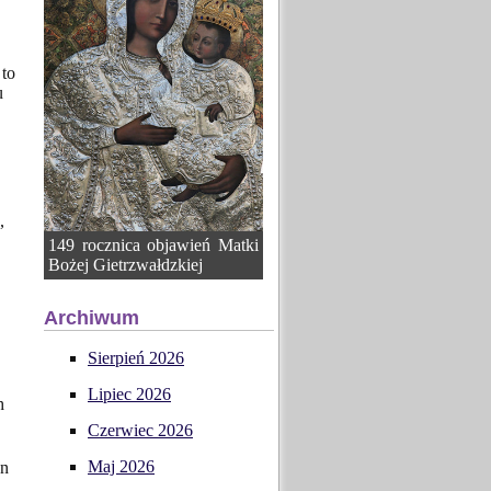
 to
u
,
149 rocznica objawień Matki
Bożej Gietrzwałdzkiej
Archiwum
Sierpień 2026
Lipiec 2026
h
Czerwiec 2026
Maj 2026
an