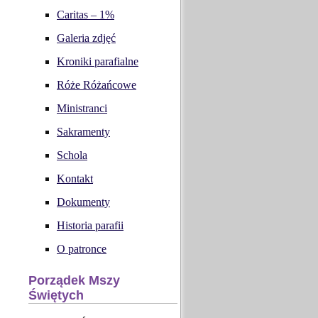
Caritas – 1%
Galeria zdjęć
Kroniki parafialne
Róże Różańcowe
Ministranci
Sakramenty
Schola
Kontakt
Dokumenty
Historia parafii
O patronce
Porządek Mszy
Świętych