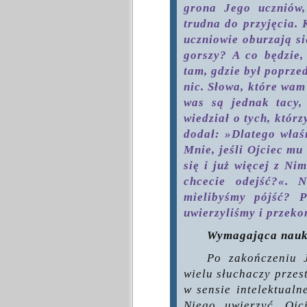
grona Jego uczniów, 
trudna do przyjęcia.
uczniowie oburzają si
gorszy? A co będzie,
tam, gdzie był poprzed
nic. Słowa, które wa
was są jednak tacy,
wiedział o tych, którz
dodał: »Dlatego właś
Mnie, jeśli Ojciec mu
się i już więcej z Ni
chcecie odejść?«. 
mielibyśmy pójść? 
uwierzyliśmy i przeko
Wymagająca nau
Po zakończeniu 
wielu słuchaczy przes
w sensie intelektualn
Niego uwierzyć. Ojc