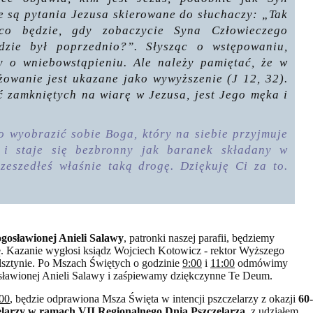
e są pytania Jezusa skierowane do słuchaczy: „Tak
o będzie, gdy zobaczycie Syna Człowieczego
dzie był poprzednio?”. Słysząc o wstępowaniu,
y o wniebowstąpieniu. Ale należy pamiętać, że w
żowanie jest ukazane jako wywyższenie (J 12, 32).
ć zamkniętych na wiarę w Jezusa, jest Jego męka i
o wyobrazić sobie Boga, który na siebie przyjmuje
y i staje się bezbronny jak baranek składany w
rzeszedłeś właśnie taką drogę. Dziękuję Ci za to.
ogosławionej Anieli Salawy
, patronki naszej parafii, będziemy
lę. Kazanie wygłosi ksiądz Wojciech Kotowicz - rektor Wyższego
ztynie. Po Mszach Świętych o godzinie
9:00
i
11:00
odmówimy
osławionej Anieli Salawy i zaśpiewamy dziękczynne Te Deum.
00
, będzie odprawiona Msza Święta w intencji pszczelarzy z okazji
60-
elarzy w ramach VII Regionalnego Dnia Pszczelarza
, z udziałem