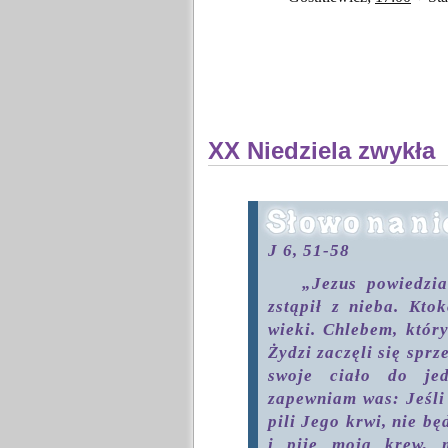
XX Niedziela zwykła
J 6, 51-58
„Jezus powiedzi
zstąpił z nieba. Kto
wieki. Chlebem, któr
Żydzi zaczęli się spr
swoje ciało do jed
zapewniam was: Jeśli 
pili Jego krwi, nie bę
i pije moją krew, 